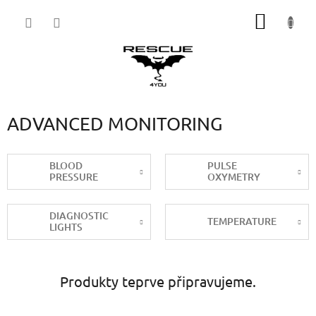
Přejít
NÁKUP
na
obsah
KOŠÍK
ADVANCED MONITORING
BLOOD
PULSE
PRESSURE
OXYMETRY
DIAGNOSTIC
TEMPERATURE
LIGHTS
Produkty teprve připravujeme.