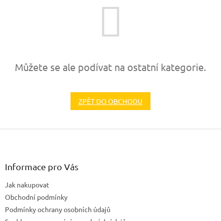
Můžete se ale podívat na ostatní kategorie.
ZPĚT DO OBCHODU
Z
á
p
a
Informace pro Vás
t
Jak nakupovat
í
Obchodní podmínky
Podmínky ochrany osobních údajů