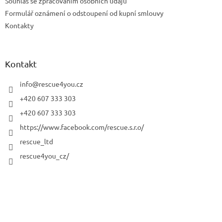
Souhlas se zpracováním osobních údajů
Formulář oznámení o odstoupení od kupní smlouvy
Kontakty
Kontakt
info
@
rescue4you.cz
+420 607 333 303
+420 607 333 303
https://www.facebook.com/rescue.s.r.o/
rescue_ltd
rescue4you_cz/