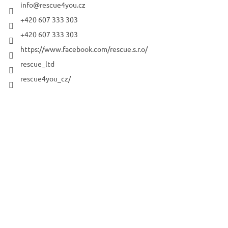
info
@
rescue4you.cz
+420 607 333 303
+420 607 333 303
https://www.facebook.com/rescue.s.r.o/
rescue_ltd
rescue4you_cz/