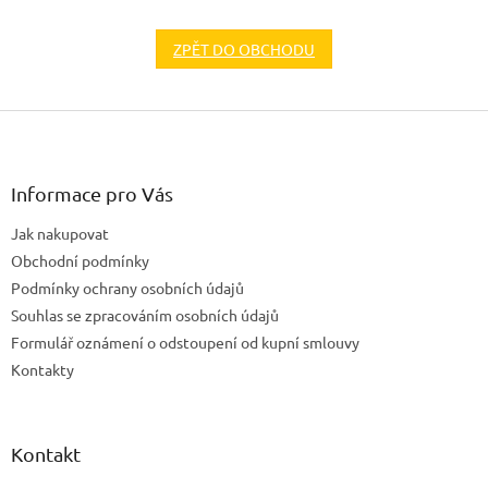
ZPĚT DO OBCHODU
Z
á
p
a
Informace pro Vás
t
Jak nakupovat
í
Obchodní podmínky
Podmínky ochrany osobních údajů
Souhlas se zpracováním osobních údajů
Formulář oznámení o odstoupení od kupní smlouvy
Kontakty
Kontakt