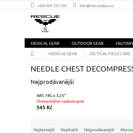
Přejít
+420 607 333 303
info@rescue4you.cz
na
obsah
MEDICAL GEAR
OUTDOOR GEAR
MILITAR
Domů
MEDICAL GEAR
TACTICAL FIELD CARE
NEEDLE CHEST DECOMPRES
Nejprodávanější
ARS 14G x 3.25“
Momentálně nedostupné
545 Kč
Ř
a
Nejlevnější
Nejdražší
Nejprodávanější
Abece