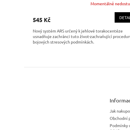
Momentálně nedost
Průměrné
hodnocení
produktu
DETA
545 Kč
je
3,4
Nový systém ARS určený k jehlové torakocentéze
z
usnadňuje zachránci tuto život-zachraňující procedur
5
bojových stresových podmínkách.
hvězdiček.
Z
á
p
a
t
Informa
í
Jak nakupo
Obchodní 
Podmínky 