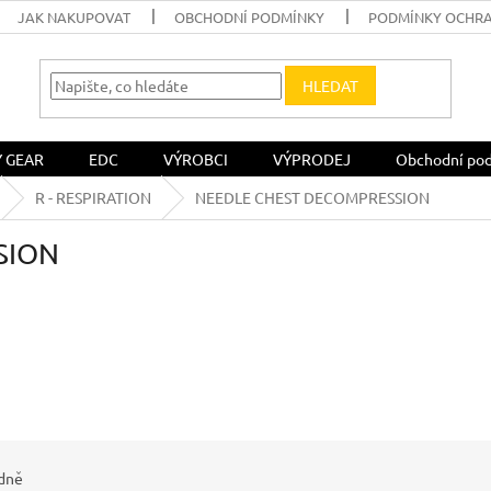
JAK NAKUPOVAT
OBCHODNÍ PODMÍNKY
PODMÍNKY OCHRA
HLEDAT
Y GEAR
EDC
VÝROBCI
VÝPRODEJ
Obchodní po
R - RESPIRATION
NEEDLE CHEST DECOMPRESSION
SION
dně