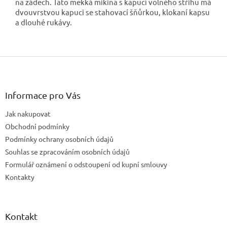
na zádech. Tato měkká mikina s kapucí volného střihu má
dvouvrstvou kapuci se stahovací šňůrkou, klokaní kapsu
a dlouhé rukávy.
Z
á
p
a
Informace pro Vás
t
Jak nakupovat
í
Obchodní podmínky
Podmínky ochrany osobních údajů
Souhlas se zpracováním osobních údajů
Formulář oznámení o odstoupení od kupní smlouvy
Kontakty
Kontakt