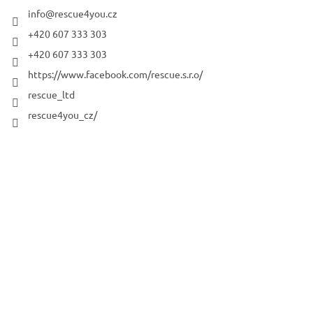
info
@
rescue4you.cz
+420 607 333 303
+420 607 333 303
https://www.facebook.com/rescue.s.r.o/
rescue_ltd
rescue4you_cz/