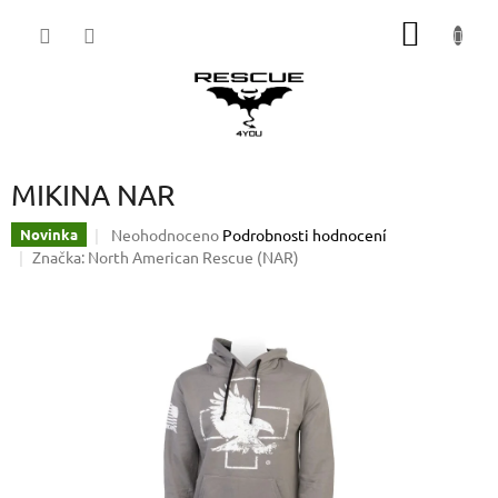
Přejít
NÁKUP
na
obsah
KOŠÍK
MIKINA NAR
Průměrné
Neohodnoceno
Podrobnosti hodnocení
Novinka
hodnocení
Značka:
North American Rescue (NAR)
produktu
je
0,0
z
5
hvězdiček.