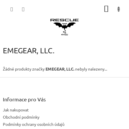
Přejít
NÁKUP
na
obsah
KOŠÍK
EMEGEAR, LLC.
Žádné produkty značky
EMEGEAR, LLC.
nebyly nalezeny...
Z
á
p
a
Informace pro Vás
t
Jak nakupovat
í
Obchodní podmínky
Podmínky ochrany osobních údajů