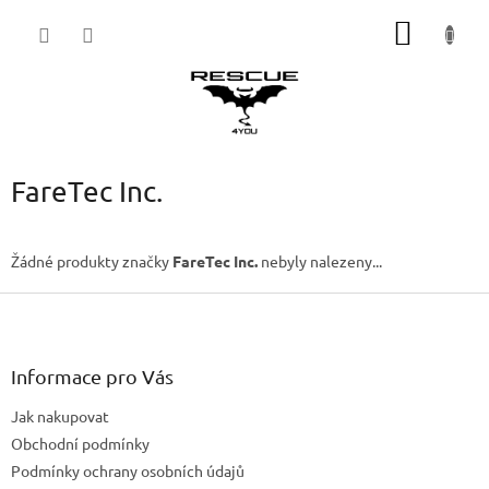
Přejít
NÁKUP
na
obsah
KOŠÍK
FareTec Inc.
Žádné produkty značky
FareTec Inc.
nebyly nalezeny...
Z
á
p
a
Informace pro Vás
t
Jak nakupovat
í
Obchodní podmínky
Podmínky ochrany osobních údajů