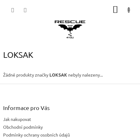
Přejít
NÁKUP
na
obsah
KOŠÍK
LOKSAK
Žádné produkty značky
LOKSAK
nebyly nalezeny...
Z
á
p
a
Informace pro Vás
t
Jak nakupovat
í
Obchodní podmínky
Podmínky ochrany osobních údajů